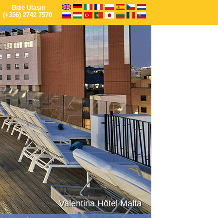
Bize Ulaşın
(+356) 2742 7570
Valentina Hotel Malta