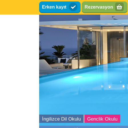
Ana
Erken kayıt
Rezervasyon
içeriğe
atla
İngilizce Dil Okulu
Genclik Okulu
ina Hotel Malta