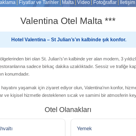
aklama
Fiyatlar ve Tarihler
Malta
Video
Fotoğraflar
İletişim
Valentina Otel Malta ***
Hotel Valentina – St Julian’s’ın kalbinde şık konfor.
ölgelerinden biri olan St. Julian’s’ın kalbinde yer alan modern, 3 yıldı
restoranlarına sadece birkaç dakika uzaklıktadır. Sessiz ve trafiğe kap
kın konumdadır.
ayatını yaşamak için ziyaret ediyor olun, Valentina’nın konfor, hizmet
ar ve kişisel hizmetle desteklenen sıcak ve samimi bir atmosferin keyfi
Otel Olanakları
hvaltı
Yemek