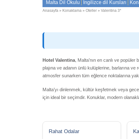
Malta Dil Okulu
İngilizce dil Kursları
Kon
Anasayfa
Konaklama
Oteller
Valentina 3*
Breadcrumb
Hotel Valentina
, Malta’nın en canlı ve popüler b
plajına ve adanın ünlü kulüplerine, barlarına ve 
atmosfer sunarken tüm eğlence noktalarına ya
Malta’yı dinlenmek, kültür keşfetmek veya gece h
için ideal bir seçimdir. Konuklar, modern olanakl
Rahat Odalar
Ka