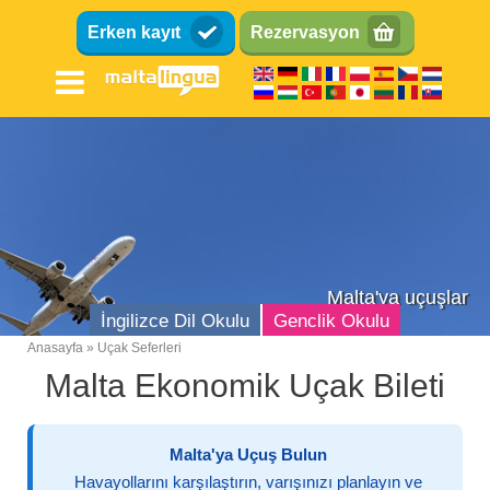
Ana
Erken kayıt
Rezervasyon
içeriğe
atla
Malta'ya uçuşlar
İngilizce Dil Okulu
Genclik Okulu
Anasayfa
Uçak Seferleri
Breadcrumb
Malta Ekonomik Uçak Bileti
Malta'ya Uçuş Bulun
Havayollarını karşılaştırın, varışınızı planlayın ve