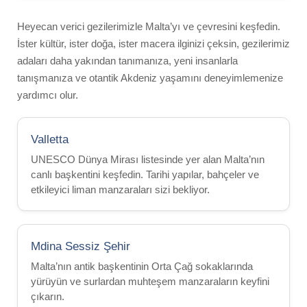
Milliyet Karışımı
Heyecan verici gezilerimizle Malta’yı ve çevresini keşfedin.
Ogretmenlerimiz
İster kültür, ister doğa, ister macera ilginizi çeksin, gezilerimiz
İngilizce öğretmek
adaları daha yakından tanımanıza, yeni insanlarla
tanışmanıza ve otantik Akdeniz yaşamını deneyimlemenize
Okul Etkinlikleri
yardımcı olur.
Maltalingua Kadromuz
Ödüller
Valletta
ST Star Awards
UNESCO Dünya Mirası listesinde yer alan Malta’nın
canlı başkentini keşfedin. Tarihi yapılar, bahçeler ve
Akreditasyon
etkileyici liman manzaraları sizi bekliyor.
Yorumlar
Erasmus+
Mdina Sessiz Şehir
İngilizce dil Kursları
Malta’nın antik başkentinin Orta Çağ sokaklarında
Konaklama
yürüyün ve surlardan muhteşem manzaraların keyfini
çıkarın.
Konforlu Okul Daireleri