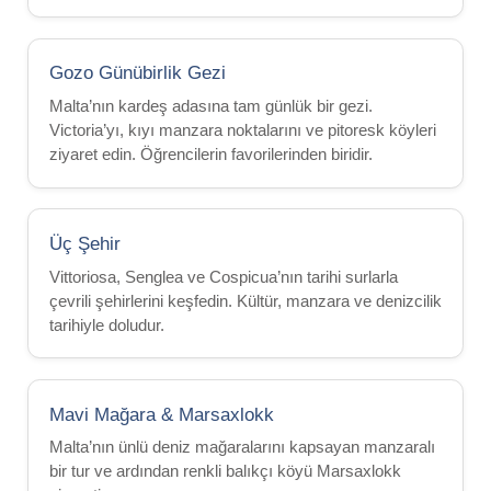
Aile Yanı
Bir Öğretmenle Kalın
Gozo Günübirlik Gezi
Oteller
Malta’nın kardeş adasına tam günlük bir gezi.
Victoria’yı, kıyı manzara noktalarını ve pitoresk köyleri
Hilton 5*
ziyaret edin. Öğrencilerin favorilerinden biridir.
Marriott 5*
Cavalieri 4*
Argento 4*
Üç Şehir
Valentina 3*
Vittoriosa, Senglea ve Cospicua’nın tarihi surlarla
çevrili şehirlerini keşfedin. Kültür, manzara ve denizcilik
Plaza 3*
tarihiyle doludur.
Fiyatlar ve Tarihler
Csomagok 2026
Mavi Mağara & Marsaxlokk
Malta’nın ünlü deniz mağaralarını kapsayan manzaralı
Malta
bir tur ve ardından renkli balıkçı köyü Marsaxlokk