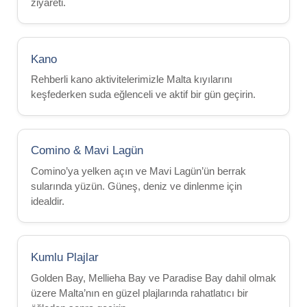
ziyareti.
2026 Etkinlikleri
Malta’ya Ulaşım
Tarihi
Kano
Havadurumu
Rehberli kano aktivitelerimizle Malta kıyılarını
Etkinlikler
keşfederken suda eğlenceli ve aktif bir gün geçirin.
Plaj Lido
Deniz Seyahat
Comino & Mavi Lagün
Gerçekler
Comino’ya yelken açın ve Mavi Lagün’ün berrak
sularında yüzün. Güneş, deniz ve dinlenme için
idealdir.
Video
Fotoğraflar
İletişim
Kumlu Plajlar
Quote
Golden Bay, Mellieha Bay ve Paradise Bay dahil olmak
üzere Malta’nın en güzel plajlarında rahatlatıcı bir