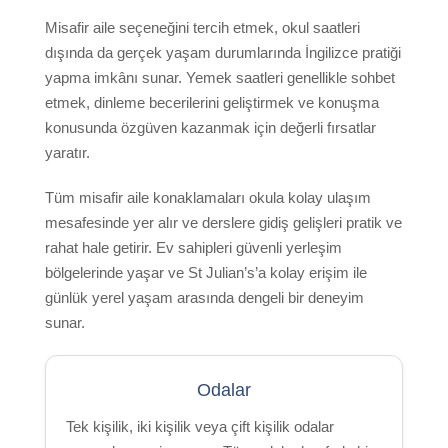
Malta’ya Ulaşım
Misafir aile seçeneğini tercih etmek, okul saatleri
Tarihi
dışında da gerçek yaşam durumlarında İngilizce pratiği
yapma imkânı sunar. Yemek saatleri genellikle sohbet
Havadurumu
etmek, dinleme becerilerini geliştirmek ve konuşma
Etkinlikler
konusunda özgüven kazanmak için değerli fırsatlar
Plaj Lido
yaratır.
Deniz Seyahat
Tüm misafir aile konaklamaları okula kolay ulaşım
Gerçekler
mesafesinde yer alır ve derslere gidiş gelişleri pratik ve
rahat hale getirir. Ev sahipleri güvenli yerleşim
Video
bölgelerinde yaşar ve St Julian’s’a kolay erişim ile
günlük yerel yaşam arasında dengeli bir deneyim
Fotoğraflar
sunar.
İletişim
Quote
Odalar
Tek kişilik, iki kişilik veya çift kişilik odalar