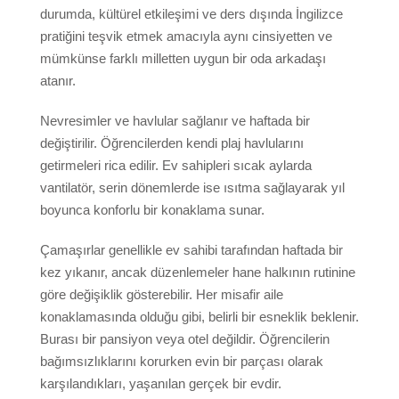
Aile Yanı
durumda, kültürel etkileşimi ve ders dışında İngilizce
Bir Öğretmenle Kalın
pratiğini teşvik etmek amacıyla aynı cinsiyetten ve
Oteller
mümkünse farklı milletten uygun bir oda arkadaşı
atanır.
Hilton 5*
Marriott 5*
Nevresimler ve havlular sağlanır ve haftada bir
değiştirilir. Öğrencilerden kendi plaj havlularını
Cavalieri 4*
getirmeleri rica edilir. Ev sahipleri sıcak aylarda
Argento 4*
vantilatör, serin dönemlerde ise ısıtma sağlayarak yıl
Valentina 3*
boyunca konforlu bir konaklama sunar.
Plaza 3*
Çamaşırlar genellikle ev sahibi tarafından haftada bir
kez yıkanır, ancak düzenlemeler hane halkının rutinine
Fiyatlar ve Tarihler
göre değişiklik gösterebilir. Her misafir aile
Csomagok 2026
konaklamasında olduğu gibi, belirli bir esneklik beklenir.
Burası bir pansiyon veya otel değildir. Öğrencilerin
Malta
bağımsızlıklarını korurken evin bir parçası olarak
karşılandıkları, yaşanılan gerçek bir evdir.
2026 Etkinlikleri