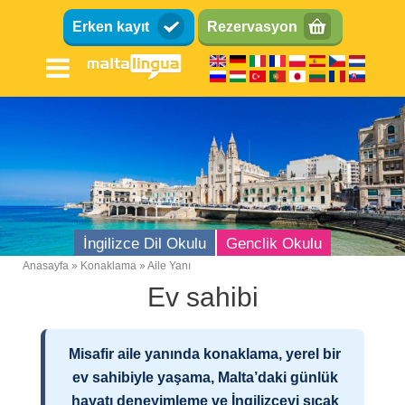
Ana
Erken kayıt
Rezervasyon
içeriğe
atla
İngilizce Dil Okulu
Genclik Okulu
Anasayfa
Konaklama
Aile Yanı
Breadcrumb
Ev sahibi
Malta Dil Okulu
Konum
Misafir aile yanında konaklama, yerel bir
Okul olanakları
ev sahibiyle yaşama, Malta’daki günlük
Milliyet Karışımı
hayatı deneyimleme ve İngilizceyi sıcak