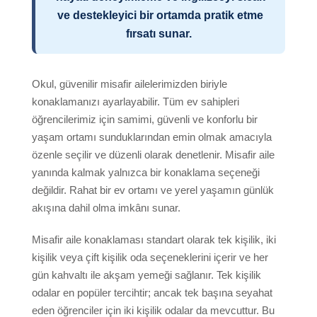
Ogretmenlerimiz
ve destekleyici bir ortamda pratik etme
fırsatı sunar.
İngilizce öğretmek
Okul Etkinlikleri
Okul, güvenilir misafir ailelerimizden biriyle
Maltalingua Kadromuz
konaklamanızı ayarlayabilir. Tüm ev sahipleri
Ödüller
öğrencilerimiz için samimi, güvenli ve konforlu bir
yaşam ortamı sunduklarından emin olmak amacıyla
ST Star Awards
özenle seçilir ve düzenli olarak denetlenir. Misafir aile
Akreditasyon
yanında kalmak yalnızca bir konaklama seçeneği
değildir. Rahat bir ev ortamı ve yerel yaşamın günlük
Yorumlar
akışına dahil olma imkânı sunar.
Erasmus+
Misafir aile konaklaması standart olarak tek kişilik, iki
İngilizce dil Kursları
kişilik veya çift kişilik oda seçeneklerini içerir ve her
Konaklama
gün kahvaltı ile akşam yemeği sağlanır. Tek kişilik
odalar en popüler tercihtir; ancak tek başına seyahat
Konforlu Okul Daireleri
eden öğrenciler için iki kişilik odalar da mevcuttur. Bu