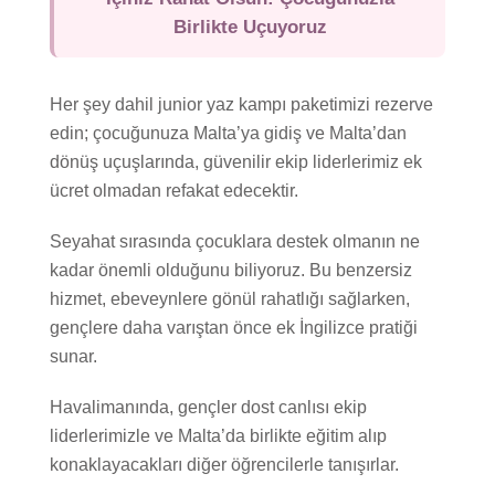
Yaz Okulu
Birlikte Uçuyoruz
İngilizce Kursu
Ders Programı
Her şey dahil junior yaz kampı paketimizi rezerve
edin; çocuğunuza Malta’ya gidiş ve Malta’dan
Konaklama
dönüş uçuşlarında, güvenilir ekip liderlerimiz ek
Superior Rezidans
ücret olmadan refakat edecektir.
Rezidans
Seyahat sırasında çocuklara destek olmanın ne
Host Aile
kadar önemli olduğunu biliyoruz. Bu benzersiz
hizmet, ebeveynlere gönül rahatlığı sağlarken,
Etkinlikler
gençlere daha varıştan önce ek İngilizce pratiği
Liderleri
sunar.
Fiyatlar ve Tarihler
Havalimanında, gençler dost canlısı ekip
Paketler
liderlerimizle ve Malta’da birlikte eğitim alıp
konaklayacakları diğer öğrencilerle tanışırlar.
Yaz Kampı