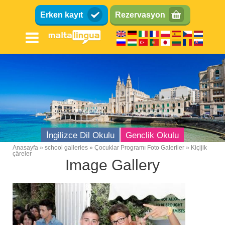
Ana
Erken kayıt
Rezervasyon
içeriğe
atla
İngilizce Dil Okulu
Genclik Okulu
Anasayfa
school galleries
Çocuklar Programı Foto Galeriler
Kiçijik
çäreler
Breadcrumb
Image Gallery