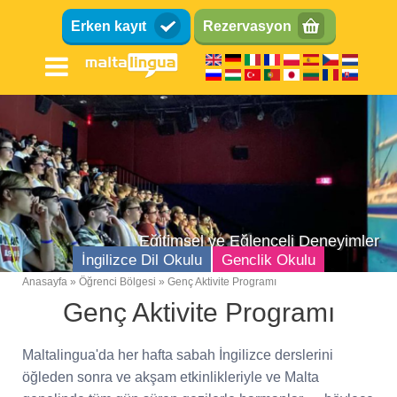
Ana
Erken kayıt
Rezervasyon
içeriğe
atla
Eğitimsel ve Eğlenceli Deneyimler
İngilizce Dil Okulu
Genclik Okulu
Anasayfa
Öğrenci Bölgesi
Genç Aktivite Programı
Breadcrumb
Genç Aktivite Programı
Maltalingua'da her hafta sabah İngilizce derslerini
öğleden sonra ve akşam etkinlikleriyle ve Malta